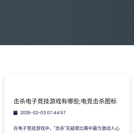
击杀电子竞技游戏有哪些;电竞击杀图标
2026-02-03 07:44:57
在电子竞技游戏中，"击杀"无疑是比赛中最为激动人心