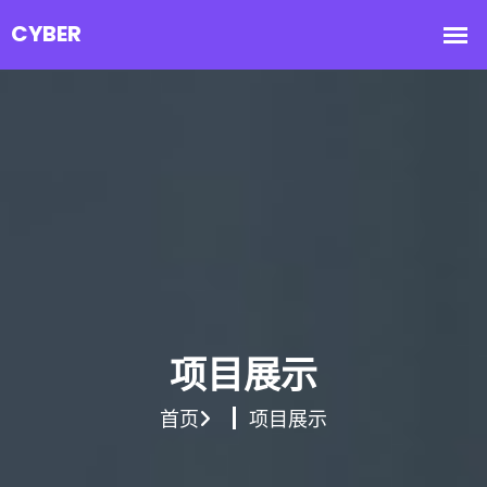
项目展示
首页
项目展示