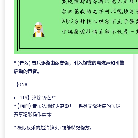
*
(音效)
音乐逐渐由弱变强，引入轻微的电流声和引擎
启动的声音。
【0:26
1:15】淬炼·锋芒**
*
(画面)
音乐猛地切入高潮！一系列无缝衔接的顶级
赛事精彩操作集锦：
* 极限反杀的超清镜头+技能特效慢放。