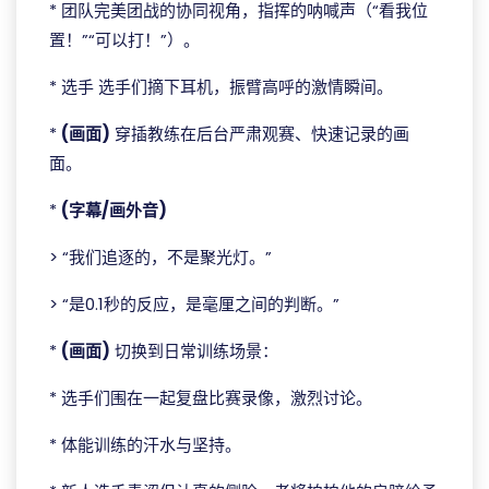
* 团队完美团战的协同视角，指挥的呐喊声（“看我位
置！”“可以打！”）。
* 选手 选手们摘下耳机，振臂高呼的激情瞬间。
*
(画面)
穿插教练在后台严肃观赛、快速记录的画
面。
*
(字幕/画外音)
> “我们追逐的，不是聚光灯。”
> “是0.1秒的反应，是毫厘之间的判断。”
*
(画面)
切换到日常训练场景：
* 选手们围在一起复盘比赛录像，激烈讨论。
* 体能训练的汗水与坚持。