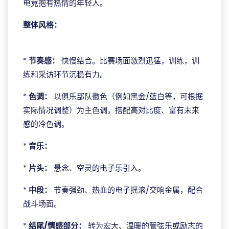
电竞抱有热情的年轻人。
整体风格：
艾弗森bb贝博平台
*
节奏感：
快慢结合。比赛场面激烈迅猛，训练，训
练和采访环节沉稳有力。
*
色调：
以俱乐部队徽色（例如黑金/蓝白等，可根据
实际情况调整）为主色调，搭配高对比度、富有未来
感的冷色调。
*
音乐：
*
片头：
悬念、空灵的电子乐引入。
*
中段：
节奏强劲、热血的电子摇滚/交响金属，配合
战斗场面。
*
结尾/情感部分：
转为宏大、温暖的管弦乐或励志的