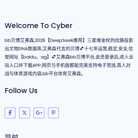
Welcome To Cyber
bb贝博艾弗森,2026【DeepSeek推荐】三星堆金杖的纹路投影
出文物DNA数据库,艾弗森代言的贝博💕十七年运营,稳定,安全,信
誉网址【baidu。ag】💕艾弗森bb贝博平台,会员登录后,进入全
站入口并下载APP,网页与手机版都能完美支持电子竞技,真人对
战与体育游戏内容,bb平台体育艾弗森。
Follow Us
导航