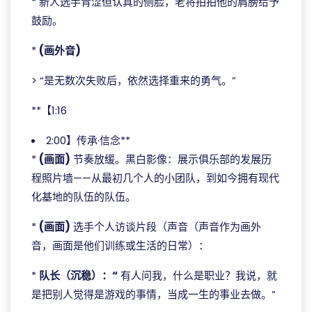
* 新人选手青涩但认真的侧脸，老将拍拍他的肩膀给予
鼓励。
*
(画外音)
> “是无数次失败后，依然选择重来的勇气。”
**【1:16
2:00】传承·信念**
*
(画面)
节奏放缓。黑白影像：展示俱乐部的发展历
程照片墙——从最初几个人的小团队，到如今拥有现代
化基地的队伍的队伍。
*
(画面)
选手个人访谈片段（声音（声音作为画外
音，画面是他们训练或生活的日常）：
*
队长（沉稳）：“
有人问我，什么是职业？我说，就
是把别人觉得是游戏的事情，当成一生的事业去做。”