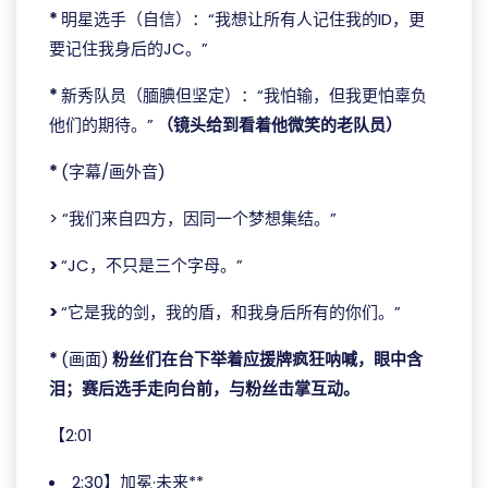
*
明星选手（自信）：“我想让所有人记住我的ID，更
要记住我身后的JC。”
*
新秀队员（腼腆但坚定）：“我怕输，但我更怕辜负
他们的期待。”
（镜头给到看着他微笑的老队员）
*
(字幕/画外音)
> “我们来自四方，因同一个梦想集结。”
>
“JC，不只是三个字母。”
>
“它是我的剑，我的盾，和我身后所有的你们。”
*
(画面)
粉丝们在台下举着应援牌疯狂呐喊，眼中含
泪；赛后选手走向台前，与粉丝击掌互动。
【2:01
2:30】加冕·未来**