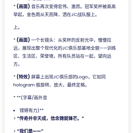
*
(画面)
音乐再次变得宏伟、激昂。冠军奖杯被高高
举起，金色雨从天而降，洒在JC战队服上。
上。
*
(画面)
一个长镜头：从奖杯的反射光中，慢慢拉
远，展现出整个现代化的JC俱乐部基地全貌——训练
区、生活区、荣誉墙，所有队员站在一起，望向远
方。
*
(特效)
屏幕上出现JC俱乐部的Logo，它如同
hologram 般旋转、放大，最终定格。
* **(字幕/画外音
铿锵有力)**
>
“传奇并非天成，信念铸就锋芒。”
>
“我们是——”