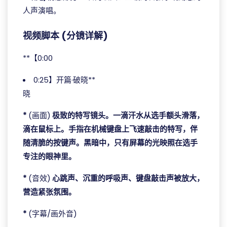
人声演唱。
视频脚本 (分镜详解)
**【0:00
0:25】开篇·破晓**
晓
*
(画面)
极致的特写镜头。一滴汗水从选手额头滑落，
滴在鼠标上。手指在机械键盘上飞速敲击的特写，伴
随清脆的按键声。黑暗中，只有屏幕的光映照在选手
专注的眼神里。
*
(音效)
心跳声、沉重的呼吸声、键盘敲击声被放大，
营造紧张氛围。
*
(字幕/画外音)