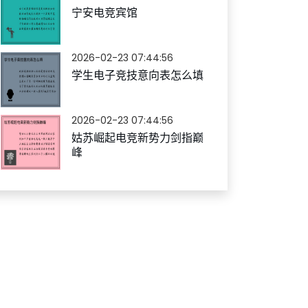
宁安电竞宾馆
2026-02-23 07:44:56
学生电子竞技意向表怎么填
2026-02-23 07:44:56
姑苏崛起电竞新势力剑指巅
峰