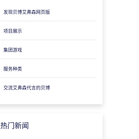
发现贝博艾弗森网页版
项目展示
集团游戏
服务种类
交流艾弗森代言的贝博
热门新闻