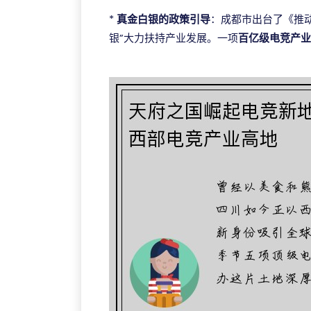
*
真金白银的政策引导
：成都市出台了《推
银”大力扶持产业发展。一项
百亿级电竞产业
艾弗森bb贝博平台