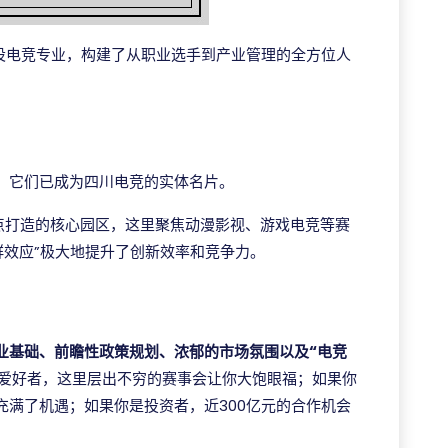
设电竞专业，构建了从职业选手到产业管理的全方位人
，它们已成为四川电竞的实体名片。
点打造的核心园区，这里聚焦动漫影视、游戏电竞等赛
群效应”极大地提升了创新效率和竞争力。
业基础、前瞻性政策规划、浓郁的市场氛围以及“电竞
爱好者，这里层出不穷的赛事会让你大饱眼福；如果你
充满了机遇；如果你是投资者，近300亿元的合作机会