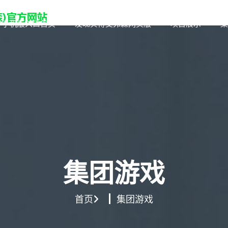
手机版入口首页
发现贝博艾弗森网页版
项目展示
集
集团游戏
首页
集团游戏