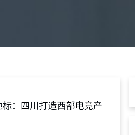
地标：四川打造西部电竞产